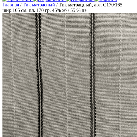
Главная
/
Тик матрасный
/ Тик матрацный, арт. С170/165
шир.165 см. пл. 170 гр. 45% хб / 55 % пэ