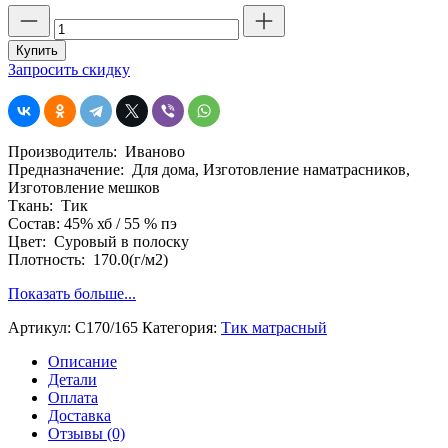
Количество
товара
Тик
Купить
матрацный,
Запросить скидку
арт.
С170/165
шир.165
см.
Производитель: Иваново
пл.
Предназначение: Для дома, Изготовление наматрасников,
170
Изготовление мешков
гр.
Ткань: Тик
45%
Состав: 45% хб / 55 % пэ
хб
Цвет: Суровый в полоску
/
Плотность: 170.0(г/м2)
55
%
Показать больше...
пэ
Артикул:
С170/165
Категория:
Тик матрасный
Описание
Детали
Оплата
Доставка
Отзывы (0)