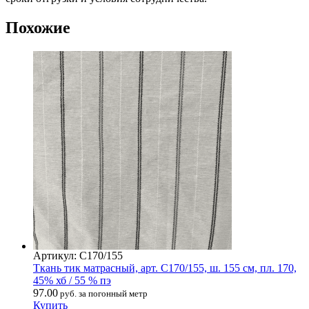
Похожие
Артикул: С170/155
Ткань тик матрасный, арт. С170/155, ш. 155 см, пл. 170,
45% хб / 55 % пэ
97.00
руб. за погонный метр
Купить