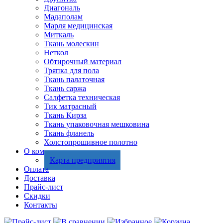
Диагональ
Мадаполам
Марля медицинская
Миткаль
Ткань молескин
Неткол
Обтирочный материал
Тряпка для пола
Ткань палаточная
Ткань саржа
Салфетка техническая
Тик матрасный
Ткань Кирза
Ткань упаковочная мешковина
Ткань фланель
Холстопрошивное полотно
О компании
Карта предприятия
Оплата
Доставка
Прайс-лист
Скидки
Контакты