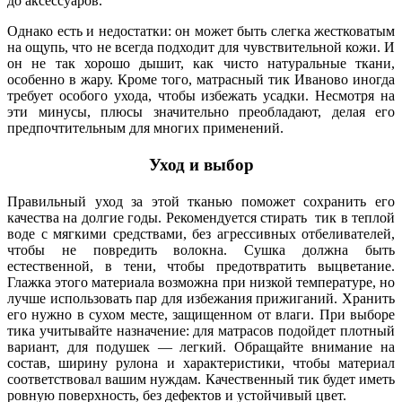
до аксессуаров.
Однако есть и недостатки: он может быть слегка жестковатым
на ощупь, что не всегда подходит для чувствительной кожи. И
он не так хорошо дышит, как чисто натуральные ткани,
особенно в жару. Кроме того, матрасный тик Иваново иногда
требует особого ухода, чтобы избежать усадки. Несмотря на
эти минусы, плюсы значительно преобладают, делая его
предпочтительным для многих применений.
Уход и выбор
Правильный уход за этой тканью поможет сохранить его
качества на долгие годы. Рекомендуется стирать тик в теплой
воде с мягкими средствами, без агрессивных отбеливателей,
чтобы не повредить волокна. Сушка должна быть
естественной, в тени, чтобы предотвратить выцветание.
Глажка этого материала возможна при низкой температуре, но
лучше использовать пар для избежания прижиганий. Хранить
его нужно в сухом месте, защищенном от влаги. При выборе
тика учитывайте назначение: для матрасов подойдет плотный
вариант, для подушек — легкий. Обращайте внимание на
состав, ширину рулона и характеристики, чтобы материал
соответствовал вашим нуждам. Качественный тик будет иметь
ровную поверхность, без дефектов и устойчивый цвет.